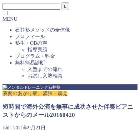
MENU
石井塾メソッドの全体像
プロフィール
塾生・OBの声
指導実績
プログラム・料金
無料簡易診断
入塾までの流れ
お試し入塾相談
演奏のあがり症、緊張・震え
短時間で海外公演を無事に成功させた伴奏ピアニ
ストからのメール20160420
ishii
2021年9月21日