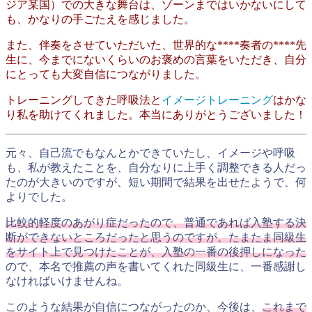
ジア某国）での大きな舞台は、ゾーンまではいかないにして
も、かなりの手ごたえを感じました。
また、伴奏をさせていただいた、世界的な****奏者の****先
生に、今までにないくらいのお褒めの言葉をいただき、自分
にとっても大変自信につながりました。
トレーニングしてきた呼吸法と
イメージトレーニング
はかな
り私を助けてくれました。本当にありがとうございました！
元々、自己流でもなんとかできていたし、イメージや呼吸
も、私が教えたことを、自分なりに上手く調整できる人だっ
たのが大きいのですが、短い期間で結果を出せたようで、何
よりでした。
比較的軽度のあがり症だったので、普通であれば入塾する決
断ができないところだったと思うのですが、たまたま同級生
をサイト上で見つけたことが、入塾の一番の後押しになった
ので、本名で推薦の声を書いてくれた同級生に、一番感謝し
なければいけませんね。
このような結果が自信につながったのか、今後は、
これまで