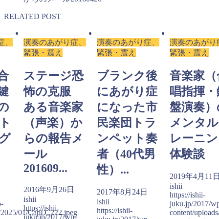
RELATED POST
症、
演奏のあがり症、
演奏のあがり症、
演奏のあがり
緊張・震え
緊張・震え
緊張・震え
合
ステージ恐
ブランク後
音楽家（
鍵
怖の克服
にあがり症
唱指揮・
の
ある音楽家
になった市
盤演奏）
ト
（声楽）か
民楽団トラ
メンタル
グ
らの報告メ
ンペット奏
レーニン
ール
者（40代男
体験談
201609...
性）...
日
2019年4月11
ishii
2016年9月26日
2017年8月24日
https://ishii-
ishii
ishii
p-
juku.jp/2017/w
https://ishii-
https://ishii-
s/2025/01/CapD_222.jpeg
content/upload
juku.jp/2017/wp-