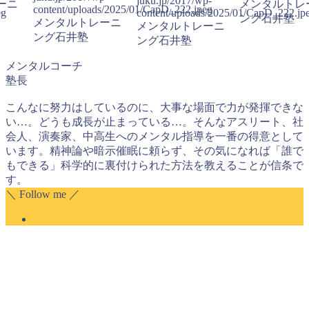
juku.jp/2017/wp-
ーニ
メンタルトレ
content/uploads/2025/01/CapD_222.jpeg
eg
content/uploads/2025/01/CapD_222.jp
ング石井塾
メンタルトレーニ
メンタルトレーニ
ング石井塾
ング石井塾
メンタルコーチ
塾長
こんなに努力はしているのに、大事な場面で力が発揮できな
い…。どうも成長が止まっている…。そんなアスリート、社
会人、演奏家、中高生へのメンタル指導を一番の得意として
います。精神論や暗示催眠に頼らず、その気になれば「誰で
もできる」科学的に裏付けられた方法を教えることが信条で
す。
＼ Follow me ／