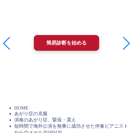
ためのものです。
所要時間は約2〜3分、ほとんどが選択式で答えるだけ。
診断結果は即時、メールにてフィードバックされます。
簡易診断を始める
簡易診断を受けた方には、2009年に出版された塾長の書籍
『ここ一番に強い自分は科学的に作り出せる（こう書房）』
の全文PDFを無料進呈しています。20年以上も変わらず続
く、石井塾の基本メソッドがわかります。
HOME
あがり症の克服
演奏のあがり症、緊張・震え
短時間で海外公演を無事に成功させた伴奏ピアニスト
からのメール20160420