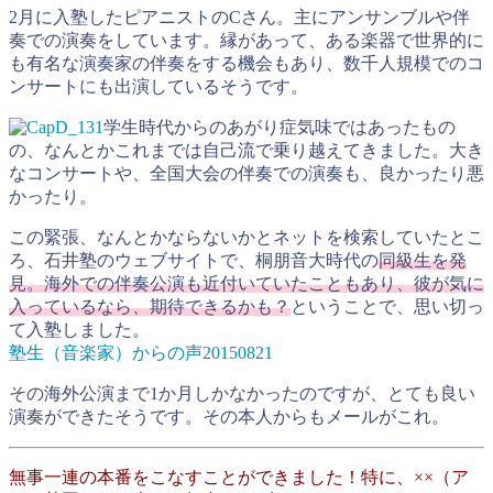
2月に入塾したピアニストのCさん。主にアンサンブルや伴
奏での演奏をしています。縁があって、ある楽器で世界的に
も有名な演奏家の伴奏をする機会もあり、数千人規模でのコ
ンサートにも出演しているそうです。
学生時代からのあがり症気味ではあったもの
の、なんとかこれまでは自己流で乗り越えてきました。大き
なコンサートや、全国大会の伴奏での演奏も、良かったり悪
かったり。
この緊張、なんとかならないかとネットを検索していたとこ
ろ、石井塾のウェブサイトで、桐朋音大時代の
同級生を発
見。海外での伴奏公演も近付いていたこともあり、彼が気に
入っているなら、期待できるかも？
ということで、思い切っ
て入塾しました。
塾生（音楽家）からの声20150821
その海外公演まで1か月しかなかったのですが、とても良い
演奏ができたそうです。その本人からもメールがこれ。
無事一連の本番をこなすことができました！特に、××（ア