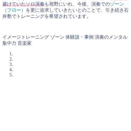
避けていたソロ演奏
も視野にいれ、今後、演奏での
ゾーン
（フロー）
を更に追求していきたいとのことで、引き続き石
井塾でトレーニングを希望されています。
イメージトレーニング
ゾーン
体験談・事例
演奏のメンタル
集中力
音楽家
入塾簡易診断のご案内
石井塾の短期集中プログラムに興味を持たれた方は、まずは
「入塾簡易診断(無料)」
を受けてみてください。
メンタルトレーニングは相性がとても大切です。
この入塾簡易診断は、あなた（やお子さん）の課題解決にと
って、石井塾が選択肢になりうるかを、まず簡単に確かめる