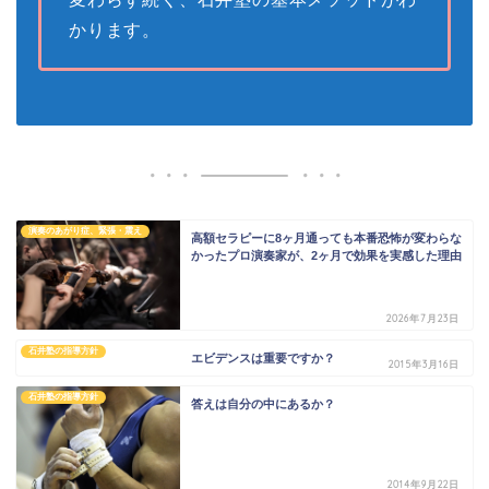
かります。
演奏のあがり症、緊張・震え
高額セラピーに8ヶ月通っても本番恐怖が変わらな
かったプロ演奏家が、2ヶ月で効果を実感した理由
2026年7月23日
石井塾の指導方針
エビデンスは重要ですか？
2015年3月16日
石井塾の指導方針
答えは自分の中にあるか？
2014年9月22日