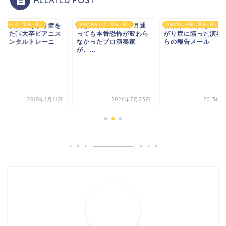
RELATED POST
アノ演奏のあがり症を
のあがり症、緊張・震え
高額セラピーに8ヶ月通
演奏のあがり症、緊張・震え
音楽隊に入団してか
演奏のあがり症、緊張・震え
服した芸大卒ピアニス
っても本番恐怖が変わら
がり症に陥った演奏
のメンタルトレーニ
なかったプロ演奏家
らの報告メール
.
が、...
2018年1月11日
2026年7月23日
2013年