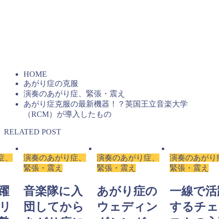
簡易診断を受けた方には、2009年に出版された塾長の書籍
『ここ一番に強い自分は科学的に作り出せる（こう書房）』
の全文PDFを無料進呈しています。20年以上も変わらず続
く、石井塾の基本メソッドがわかります。
HOME
あがり症の克服
演奏のあがり症、緊張・震え
あがり症克服の最新機器！？英国王立音楽大学
（RCM）が導入したもの
RELATED POST
症、
演奏のあがり症、
演奏のあがり症、
演奏のあがり
緊張・震え
緊張・震え
緊張・震え
躍
音楽隊に入
あがり症の
一線で活
リ
団してから
ウェディン
するチェ