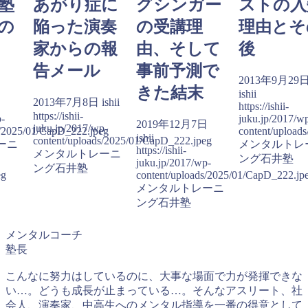
塾
あがり症に
グシンガー
ストの入
の
陥った演奏
の受講理
理由とそ
家からの報
由、そして
後
告メール
事前予測で
日
2013年9月29
きた結末
ishii
2013年7月8日
ishii
https://ishii-
https://ishii-
p-
juku.jp/2017/w
2019年12月7日
juku.jp/2017/wp-
s/2025/01/CapD_222.jpeg
content/upload
ishii
content/uploads/2025/01/CapD_222.jpeg
ーニ
メンタルトレ
https://ishii-
メンタルトレーニ
ング石井塾
juku.jp/2017/wp-
ング石井塾
eg
content/uploads/2025/01/CapD_222.jp
メンタルトレーニ
ング石井塾
メンタルコーチ
塾長
こんなに努力はしているのに、大事な場面で力が発揮できな
い…。どうも成長が止まっている…。そんなアスリート、社
会人、演奏家、中高生へのメンタル指導を一番の得意として