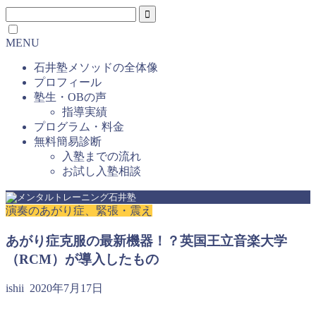
MENU
石井塾メソッドの全体像
プロフィール
塾生・OBの声
指導実績
プログラム・料金
無料簡易診断
入塾までの流れ
お試し入塾相談
演奏のあがり症、緊張・震え
あがり症克服の最新機器！？英国王立音楽大学
（RCM）が導入したもの
ishii
2020年7月17日