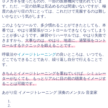
Ｄメガネを使ったものの、一部の医療機関で使われていま
す。ただ、一定の効果は見込めるのは間違いないですが、極
度のあがり症の方にとっては、これだけで克服するのは難し
いかなという気がします。
このようなツールで、多少慣れることができたとしても、本
番では、やはり過緊張がコントロールできなくなってしまう
ことが多いようです。練習やリハーサルでは、やはり失敗で
きますから。
大事なのは、やはり、地道に、過緊張をコント
ロールするテクニックを鍛えることです。
呼吸法や
イメージトレーニング
の良いところは、いつでも、
どこでもできることであり、繰り返し自分で行えることで
す。
きちんとイメージトレーニングを重ねていけば、シミュレー
ターがなくても、もっとリアルに目の前の聴衆をイメージす
ることは可能です。
あがり症
イメージトレーニング
演奏のメンタル
音楽家