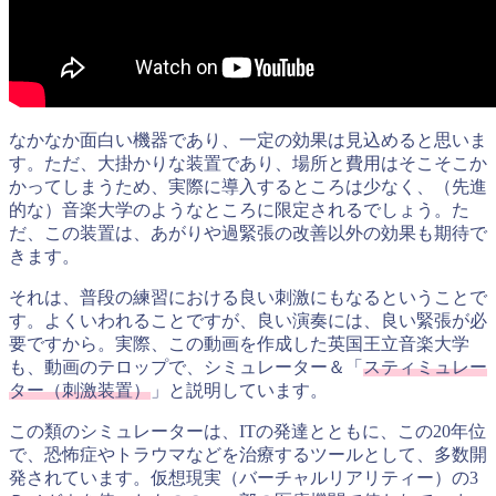
なかなか面白い機器であり、一定の効果は見込めると思いま
す。ただ、大掛かりな装置であり、場所と費用はそこそこか
かってしまうため、実際に導入するところは少なく、（先進
的な）音楽大学のようなところに限定されるでしょう。た
だ、この装置は、あがりや過緊張の改善以外の効果も期待で
きます。
それは、普段の練習における良い刺激にもなるということで
す。よくいわれることですが、良い演奏には、良い緊張が必
要ですから。実際、この動画を作成した英国王立音楽大学
も、動画のテロップで、シミュレーター＆「
スティミュレー
ター（刺激装置）
」と説明しています。
この類のシミュレーターは、ITの発達とともに、この20年位
で、恐怖症やトラウマなどを治療するツールとして、多数開
発されています。仮想現実（バーチャルリアリティー）の3