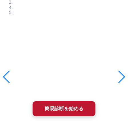
入塾簡易診断のご案内
石井塾の短期集中プログラムに興味を持たれた方は、まずは
「入塾簡易診断(無料)」
を受けてみてください。
メンタルトレーニングは相性がとても大切です。
この入塾簡易診断は、あなた（やお子さん）の課題解決にと
って、石井塾が選択肢になりうるかを、まず簡単に確かめる
ためのものです。
所要時間は約2〜3分、ほとんどが選択式で答えるだけ。
診断結果は即時、メールにてフィードバックされます。
簡易診断を始める