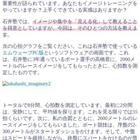
重要性が語られています。あなたもイメージトレーニングを
やっていますか？上手くできている実感はありますか？
石井塾では、
イメージや集中を「見える化」して教えること
を得意としていますが、今回は、そのひとつの方法を教えま
す
。
次の心拍グラフをご覧ください。これは石井塾で使っている
エムウェーブPC版
というソフトウェアの画面です。これ
は、石井塾に3年通っているボート選手の高橋君に、2000メ
ートルのレースイメージをしてもらったときに、心拍数を測
定したものです。
トータルで8分間、心拍数を測定しています。最初に2分間
は、安静にして、平均値を探ります。これを見る限りでは55
拍くらいです。次に、私の合図とともに、2000メートルのレ
ースイメージをしてもらいました。ボート競技は、序盤の2-
300メートルがスタートダッシュをかけます。そして、中盤
はスピードを維持しながら、終盤にスパートをかけるのが普