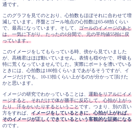
通です。
このグラフを見てのとおり、心拍数もほぼそれに合わせて増
減しています。序盤とゴール地点の心拍数は65-68拍くらい
で、最高になっています。そして、
ゴールのイメージのあと
は、一気に下がり、たったの1分間で、元の平均値55拍に戻
っています。
このイメージをしてもらっている時、傍から見ていました
が、高橋君はほぼ動いていません。表情も穏やかで、呼吸も
特に荒くなっていませんでした。実際にボートを漕いでいる
ときには、心拍数は180拍くらいまであがるそうですが、イ
メージだけでも、10-13拍くらい上がるのが分かって頂けた
かと思います。
イメージの研究でわかっていることは、
運動をリアルにイメ
ージすると、それだけで体が勝手に反応して、心拍が上がっ
たり、汗をかいたりするということ
です。つまり、別の言い
方をすれば、
イメージをしているときに、心拍が上がれば、
そのイメージが正しくできているという客観的な証拠になる
のです。