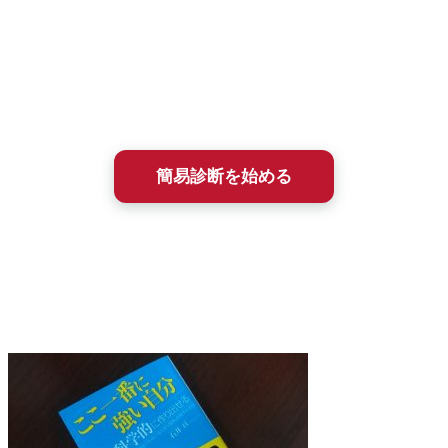
この入塾簡易診断は、あなた（やお子さん）の課題解決にと
って、石井塾が選択肢になりうるかを、まず簡単に確かめる
ためのものです。
所要時間は約2〜3分、ほとんどが選択式で答えるだけ。
診断結果は即時、メールにてフィードバックされます。
簡易診断を始める
簡易診断を受けた方には、2009年に出版された塾長の書籍
『ここ一番に強い自分は科学的に作り出せる（こう書房）』
の全文PDFを無料進呈しています。20年以上も変わらず続
く、石井塾の基本メソッドがわかります。