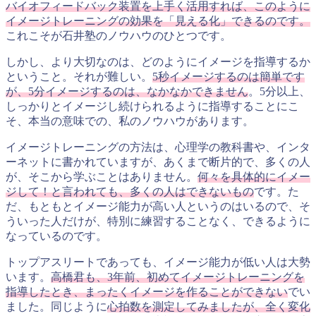
バイオフィードバック装置を上手く活用すれば、このように
イメージトレーニングの効果を「見える化」できるのです。
これこそが石井塾のノウハウのひとつです。
しかし、より大切なのは、どのようにイメージを指導するか
ということ。それが難しい。
5秒イメージするのは簡単です
が、5分イメージするのは、なかなかできません
。5分以上、
しっかりとイメージし続けられるように指導することにこ
そ、本当の意味での、私のノウハウがあります。
イメージトレーニングの方法は、心理学の教科書や、インタ
ーネットに書かれていますが、あくまで断片的で、多くの人
が、そこから学ぶことはありません。
何々を具体的にイメー
ジして！と言われても、多くの人はできないもの
です。た
だ、もともとイメージ能力が高い人というのはいるので、そ
ういった人だけが、特別に練習することなく、できるように
なっているのです。
トップアスリートであっても、イメージ能力が低い人は大勢
います。
高橋君も、3年前、初めてイメージトレーニングを
指導したとき、まったくイメージを作ることができない
でい
ました。同じように
心拍数を測定してみましたが、全く変化