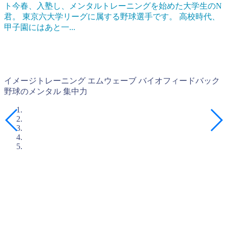
ト
今春、入塾し、メンタルトレーニングを始めた大学生のN
君。 東京六大学リーグに属する野球選手です。 高校時代、
甲子園にはあと一...
イメージトレーニング
エムウェーブ
バイオフィードバック
野球のメンタル
集中力
入塾簡易診断のご案内
石井塾の短期集中プログラムに興味を持たれた方は、まずは
「入塾簡易診断(無料)」
を受けてみてください。
メンタルトレーニングは相性がとても大切です。