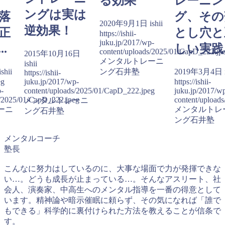
る効果
レーニン
ングは実は
落
グ、その
2020年9月1日
ishii
逆効果！
正
とし穴と
https://ishii-
juku.jp/2017/wp-
.
しい実践..
content/uploads/2025/01/CapD_222.jp
2015年10月16日
メンタルトレーニ
ishii
ishii
ング石井塾
2019年3月4日
https://ishii-
eg
juku.jp/2017/wp-
https://ishii-
p-
content/uploads/2025/01/CapD_222.jpeg
juku.jp/2017/w
s/2025/01/CapD_222.jpeg
content/upload
メンタルトレーニ
ーニ
メンタルトレ
ング石井塾
ング石井塾
メンタルコーチ
塾長
こんなに努力はしているのに、大事な場面で力が発揮できな
い…。どうも成長が止まっている…。そんなアスリート、社
会人、演奏家、中高生へのメンタル指導を一番の得意として
います。精神論や暗示催眠に頼らず、その気になれば「誰で
もできる」科学的に裏付けられた方法を教えることが信条で
す。