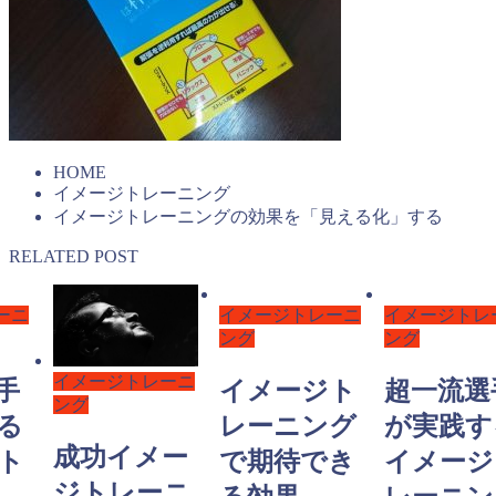
HOME
イメージトレーニング
イメージトレーニングの効果を「見える化」する
RELATED POST
ーニ
イメージトレーニ
イメージトレ
ング
ング
イメージトレーニ
手
イメージト
超一流選
ング
る
レーニング
が実践す
成功イメー
ト
で期待でき
イメージ
ジトレーニ