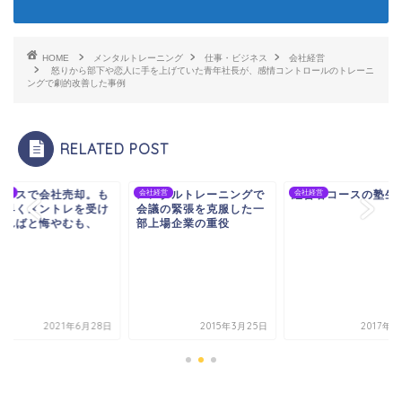
HOME
メンタルトレーニング
仕事・ビジネス
会社経営
怒りから部下や恋人に手を上げていた青年社長が、感情コントロールのトレーニ
ングで劇的改善した事例
RELATED POST
トレスで会社売却。も
経営
メンタルトレーニングで
会社経営
経営者コースの塾生
会社経営
と早くメントレを受け
会議の緊張を克服した一
いればと悔やむも、
部上場企業の重役
.
2021年6月28日
2015年3月25日
2017年6