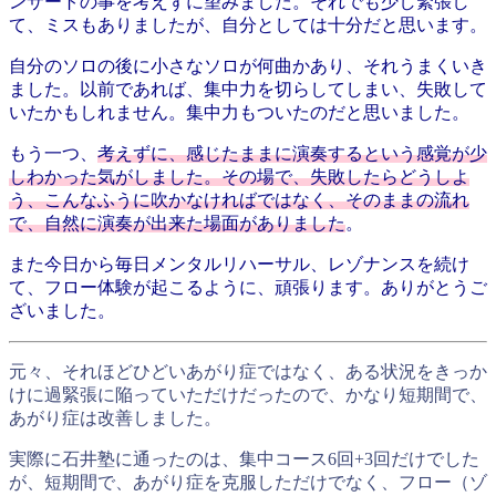
ンサートの事を考えずに望みました。それでも少し緊張し
て、ミスもありましたが、自分としては十分だと思います。
自分のソロの後に小さなソロが何曲かあり、それうまくいき
ました。以前であれば、集中力を切らしてしまい、失敗して
いたかもしれません。集中力もついたのだと思いました。
もう一つ、
考えずに、感じたままに演奏するという感覚が少
しわかった気がしました。その場で、失敗したらどうしよ
う、こんなふうに吹かなければではなく、そのままの流れ
で、自然に演奏が出来た場面がありました
。
また今日から毎日メンタルリハーサル、レゾナンスを続け
て、フロー体験が起こるように、頑張ります。ありがとうご
ざいました。
元々、それほどひどいあがり症ではなく、ある状況をきっか
けに過緊張に陥っていただけだったので、かなり短期間で、
あがり症は改善しました。
実際に石井塾に通ったのは、集中コース6回+3回だけでした
が、短期間で、あがり症を克服しただけでなく、フロー（ゾ