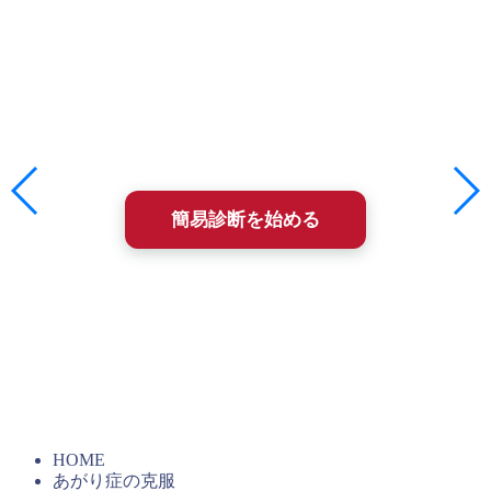
この入塾簡易診断は、あなた（やお子さん）の課題解決にと
って、石井塾が選択肢になりうるかを、まず簡単に確かめる
ためのものです。
所要時間は約2〜3分、ほとんどが選択式で答えるだけ。
診断結果は即時、メールにてフィードバックされます。
簡易診断を始める
簡易診断を受けた方には、2009年に出版された塾長の書籍
『ここ一番に強い自分は科学的に作り出せる（こう書房）』
の全文PDFを無料進呈しています。20年以上も変わらず続
く、石井塾の基本メソッドがわかります。
HOME
あがり症の克服