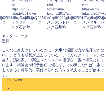
日
2017年3月21日
2018年1月11日
2017年8月24
ishii
ishii
ishii
https://ishii-
https://ishii-
https://ishii-
p-
juku.jp/2017/wp-
juku.jp/2017/wp-
juku.jp/2017/w
eg
s/2025/01/CapD_222.jpeg
content/uploads/2025/01/CapD_222.jpeg
content/uploads/2025/01/CapD_222.jp
content/upload
ーニ
メンタルトレーニ
メンタルトレーニ
メンタルトレ
ング石井塾
ング石井塾
ング石井塾
メンタルコーチ
塾長
こんなに努力はしているのに、大事な場面で力が発揮できな
い…。どうも成長が止まっている…。そんなアスリート、社
会人、演奏家、中高生へのメンタル指導を一番の得意として
います。精神論や暗示催眠に頼らず、その気になれば「誰で
もできる」科学的に裏付けられた方法を教えることが信条で
す。
＼ Follow me ／