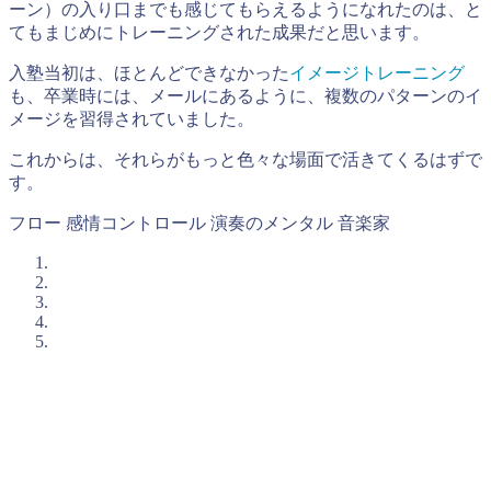
ーン）の入り口までも感じてもらえるようになれたのは、と
てもまじめにトレーニングされた成果だと思います。
入塾当初は、ほとんどできなかった
イメージトレーニング
も、卒業時には、メールにあるように、複数のパターンのイ
メージを習得されていました。
これからは、それらがもっと色々な場面で活きてくるはずで
す。
フロー
感情コントロール
演奏のメンタル
音楽家
入塾簡易診断のご案内
石井塾の短期集中プログラムに興味を持たれた方は、まずは
「入塾簡易診断(無料)」
を受けてみてください。
メンタルトレーニングは相性がとても大切です。