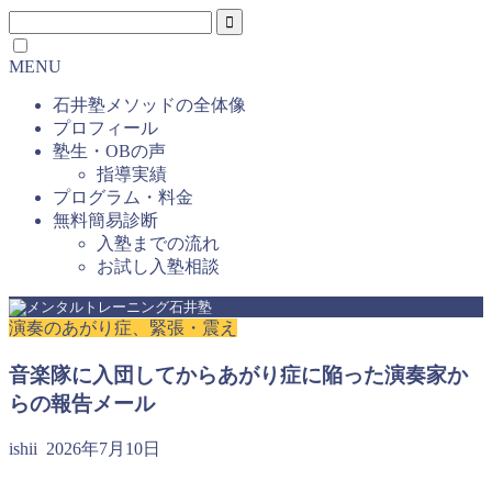
MENU
石井塾メソッドの全体像
プロフィール
塾生・OBの声
指導実績
プログラム・料金
無料簡易診断
入塾までの流れ
お試し入塾相談
演奏のあがり症、緊張・震え
音楽隊に入団してからあがり症に陥った演奏家か
らの報告メール
ishii
2026年7月10日