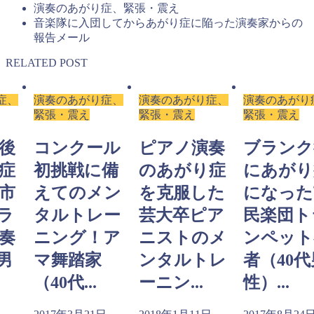
演奏のあがり症、緊張・震え
音楽隊に入団してからあがり症に陥った演奏家からの
報告メール
RELATED POST
症、
演奏のあがり症、
演奏のあがり症、
演奏のあがり
緊張・震え
緊張・震え
緊張・震え
後
コンクール
ピアノ演奏
ブランク
症
初挑戦に備
のあがり症
にあがり
市
えてのメン
を克服した
になった
ラ
タルトレー
芸大卒ピア
民楽団ト
奏
ニング！ア
ニストのメ
ンペット
男
マ舞踏家
ンタルトレ
者（40代
（40代...
ーニン...
性）...