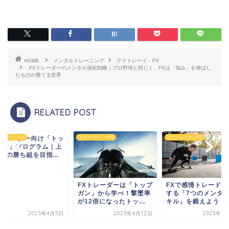
HOME
メンタルトレーニング
デイトレード・FX
FXトレーダーのメンタル強化戦略｜プロ野球と同じく、FXは「強み」を伸ばし
たものが勝てる世界
RELATED POST
Xトレーダー向け「トッ
トレード・FX
デイトレード・FX
デイトレード・FX
ガン」プログラム｜上
％の勝ち組を目指...
FXトレーダーは「トップ
FXで感情トレードを
ガン」から学べ！撃墜率
する「7つのメンタ
が12倍になったトッ...
キル」を鍛えよう！
2023年4月5日
2023年4月12日
2023年4