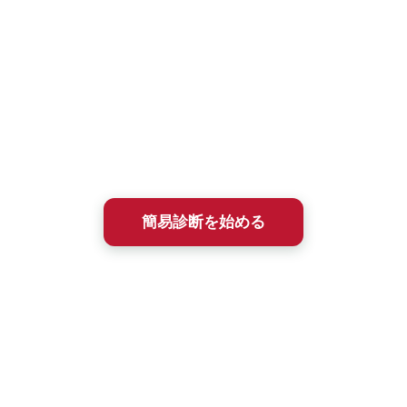
「入塾簡易診断(無料)」
を受けてみてください。
メンタルトレーニングは相性がとても大切です。
この入塾簡易診断は、あなた（やお子さん）の課題解決にと
って、石井塾が選択肢になりうるかを、まず簡単に確かめる
ためのものです。
所要時間は約2〜3分、ほとんどが選択式で答えるだけ。
診断結果は即時、メールにてフィードバックされます。
簡易診断を始める
簡易診断を受けた方には、2009年に出版された塾長の書籍
『ここ一番に強い自分は科学的に作り出せる（こう書房）』
の全文PDFを無料進呈しています。20年以上も変わらず続
く、石井塾の基本メソッドがわかります。