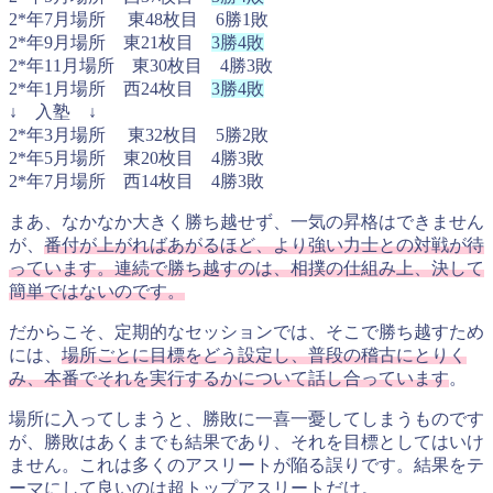
2*年7月場所 東48枚目 6勝1敗
2*年9月場所 東21枚目
3勝4敗
2*年11月場所 東30枚目 4勝3敗
2*年1月場所 西24枚目
3勝4敗
↓ 入塾 ↓
2*年3月場所 東32枚目 5勝2敗
2*年5月場所 東20枚目 4勝3敗
2*年7月場所 西14枚目 4勝3敗
まあ、なかなか大きく勝ち越せず、一気の昇格はできません
が、
番付が上がればあがるほど、より強い力士との対戦が待
っています。連続で勝ち越すのは、相撲の仕組み上、決して
簡単ではないのです。
だからこそ、定期的なセッションでは、そこで勝ち越すため
には、
場所ごとに目標をどう設定し、普段の稽古にとりく
み、本番でそれを実行するかについて話し合っています
。
場所に入ってしまうと、勝敗に一喜一憂してしまうものです
が、勝敗はあくまでも結果であり、それを目標としてはいけ
ません。これは多くのアスリートが陥る誤りです。結果をテ
ーマにして良いのは超トップアスリートだけ。