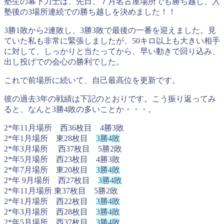
塾生の幕下力士は、先日、７月名古屋場所でも勝ち越し、入
塾後の3場所連続での勝ち越しを決めました！！
3勝1敗から2連敗し、3勝3敗で最後の一番を迎えました。見
ていた私も非常に緊張しましたが、50キロ以上も大きい相手
に対して、しっかりと当たってから、早い動きで回り込み、
出し投げでの会心の勝利でした。
これで前場所に続いて、自己最高位を更新です。
彼の過去3年の戦績は下記のとおりです。こう振り返ってみ
ると、なんと3勝4敗の多いことか・・・。
2*年11月場所 西36枚目 4勝3敗
2*年1月場所 東28枚目
3勝4敗
2*年3月場所 西37枚目 5勝2敗
2*年5月場所 西23枚目 4勝3敗
2*年7月場所 東20枚目
3勝4敗
2*年 9月場所 西27枚目
3勝4敗
2*年11月場所 東37枚目 5勝2敗
2*年1月場所 西22枚目
3勝4敗
2*年3月場所 西28枚目
3勝4敗
2*年5月場所 西37枚目
3勝4敗