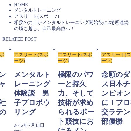
HOME
メンタルトレーニング
アスリート(スポーツ)
相撲の力士がメンタルトレーニング開始後に2場所連続
の勝ち越し。自己最高位へ！
RELATED POST
スポ
アスリート(スポ
アスリート(スポ
アスリート(
ーツ)
ーツ)
ーツ)
ン
メンタルト
極限のパワ
念願のダ
ャ
レーニング
ーと持久
ス日本チ
体験談 男
力、そして
ンピオン
社
子プロボウ
技術が求め
に！プロ
の
リング
られるボー
交ラテン
ト競技にお
部優勝
2012年7月13日
けるメン...