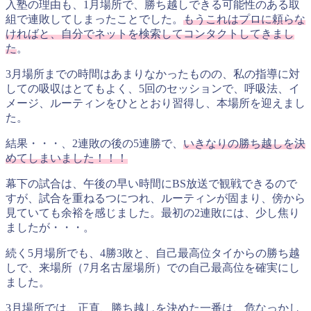
入塾の理由も、1月場所で、勝ち越しできる可能性のある取
組で連敗してしまったことでした。
もうこれはプロに頼らな
ければと、自分でネットを検索してコンタクトしてきまし
た
。
3月場所までの時間はあまりなかったものの、私の指導に対
しての吸収はとてもよく、5回のセッションで、呼吸法、イ
メージ、ルーティンをひととおり習得し、本場所を迎えまし
た。
結果・・・、2連敗の後の5連勝で、
いきなりの勝ち越しを決
めてしまいました！！！
幕下の試合は、午後の早い時間にBS放送で観戦できるので
すが、試合を重ねるつにつれ、ルーティンが固まり、傍から
見ていても余裕を感じました。最初の2連敗には、少し焦り
ましたが・・・。
続く5月場所でも、4勝3敗と、自己最高位タイからの勝ち越
しで、来場所（7月名古屋場所）での自己最高位を確実にし
ました。
3月場所では、正直、勝ち越しを決めた一番は、危なっかし