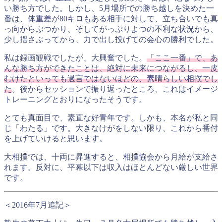
い勝ち方でした。しかし、5月場所での勝ち越しを決めた一
番は、体重差が80キロもある相手に対して、立ち合いでも真
っ向からぶつかり、そしてがっぷりよつの不利な状況から、
少し揺さぶってから、力で出し投げての会心の勝利でした。
私は録画観戦でしたが、大興奮でした。
「ここ一番」で、あ
んな勝ち方ができたことは、絶対に未来につながるし、一皮
むけたといっても過言ではないほどの、素晴らしい相撲でし
た
。後からセッションで振り返ったところ、これはイメージ
トレーニングとおりになったそうです。
とても真面目で、素直な好青年です。しかも、本名が私と同
じ「わたる」です。大きなけがをしない限り、これから番付
を上げていけると思います。
大相撲では、十両に昇進すると、相撲協会から月給が支給さ
れます。反対に、平幕以下は収入はほとんどない厳しい世界
です。
＜2016年7月追記＞