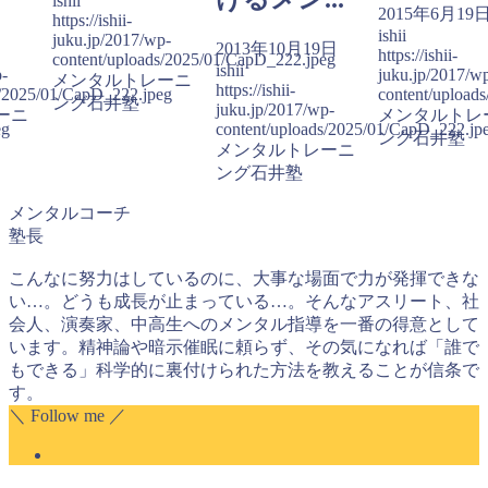
ishii
日
2015年6月19
https://ishii-
ishii
juku.jp/2017/wp-
2013年10月19日
https://ishii-
content/uploads/2025/01/CapD_222.jpeg
ishii
p-
juku.jp/2017/w
メンタルトレーニ
https://ishii-
s/2025/01/CapD_222.jpeg
content/upload
ング石井塾
juku.jp/2017/wp-
ーニ
メンタルトレ
eg
content/uploads/2025/01/CapD_222.jp
ング石井塾
メンタルトレーニ
ング石井塾
メンタルコーチ
塾長
こんなに努力はしているのに、大事な場面で力が発揮できな
い…。どうも成長が止まっている…。そんなアスリート、社
会人、演奏家、中高生へのメンタル指導を一番の得意として
います。精神論や暗示催眠に頼らず、その気になれば「誰で
もできる」科学的に裏付けられた方法を教えることが信条で
す。
＼ Follow me ／