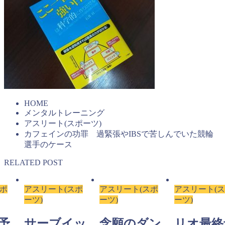
HOME
メンタルトレーニング
アスリート(スポーツ)
カフェインの功罪 過緊張やIBSで苦しんでいた競輪
選手のケース
RELATED POST
スポ
アスリート(スポ
アスリート(スポ
アスリート(
ーツ)
ーツ)
ーツ)
予
サーブイッ
念願のダン
リオ最終