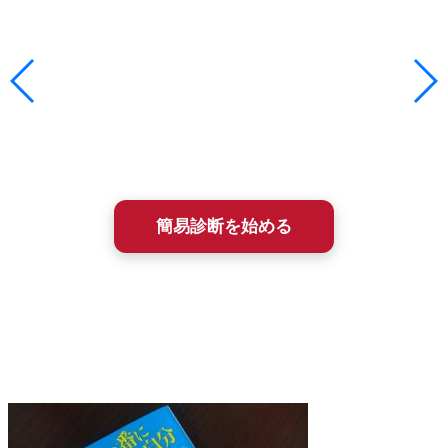
メンタルトレーニングは相性がとても大切です。
この入塾簡易診断は、あなた（やお子さん）の課題解決にと
って、石井塾が選択肢になりうるかを、まず簡単に確かめる
ためのものです。
所要時間は約2〜3分、ほとんどが選択式で答えるだけ。
診断結果は即時、メールにてフィードバックされます。
簡易診断を始める
簡易診断を受けた方には、2009年に出版された塾長の書籍
『ここ一番に強い自分は科学的に作り出せる（こう書房）』
の全文PDFを無料進呈しています。20年以上も変わらず続
く、石井塾の基本メソッドがわかります。