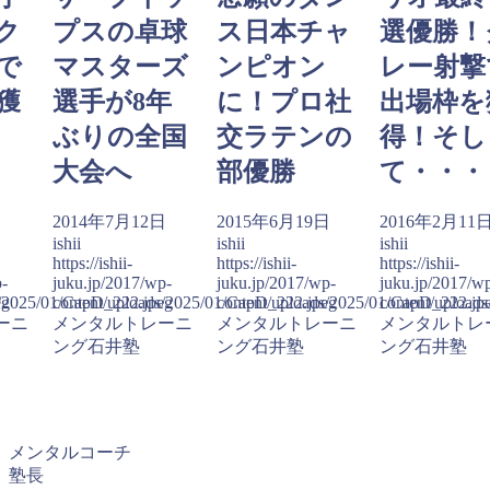
ク
プスの卓球
ス日本チャ
選優勝！
で
マスターズ
ンピオン
レー射撃
獲
選手が8年
に！プロ社
出場枠を
ぶりの全国
交ラテンの
得！そし
大会へ
部優勝
て・・・
日
2014年7月12日
2015年6月19日
2016年2月11
ishii
ishii
ishii
https://ishii-
https://ishii-
https://ishii-
p-
juku.jp/2017/wp-
juku.jp/2017/wp-
juku.jp/2017/w
eg
s/2025/01/CapD_222.jpeg
content/uploads/2025/01/CapD_222.jpeg
content/uploads/2025/01/CapD_222.jp
content/upload
ーニ
メンタルトレーニ
メンタルトレーニ
メンタルトレ
ング石井塾
ング石井塾
ング石井塾
メンタルコーチ
塾長