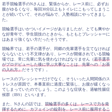
若手競輪選手のNさんは、緊張からか、レース前に、必ずお
腹がゆるくなり、毎回30分以上もトイレにこもってしまうこ
とが続いていて、それが悩みで、入塾相談にやってきまし
た。
競輪選手はいかついイメージがありましたが、とても爽やか
な好青年で、学生競技のときから、もともとプレッシャーに
はあまり強くない方だったそうです。
競輪界では、若手の選手が、同郷の先輩選手を立てなければ
ならないという不文律があり、レースが開催されている競輪
場では、常に先輩に気を使わなければなりません（
若手選手
がプロデビューした後に学ぶ大事なことは、先輩への「お茶
の入れ方」
だそうです）。
レースのプレッシャーだけでなく、そういった人間関係のス
トレスが原因で、本番直前に過度に緊張し、お腹が緩くなっ
てしまっていたのでしょう。このような症状を、過敏性腸症
候群（IBS）といいます。
また、Nさんの話では、
競輪選手の多くは、レースで力を発
揮するために、カフェインの錠剤を、レース前に服用するこ