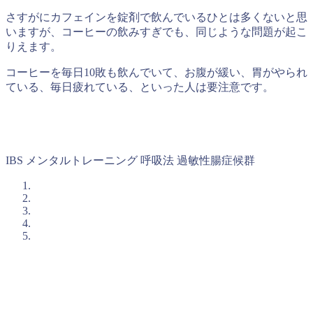
さすがにカフェインを錠剤で飲んでいるひとは多くないと思
いますが、コーヒーの飲みすぎでも、同じような問題が起こ
りえます。
コーヒーを毎日10敗も飲んでいて、お腹が緩い、胃がやられ
ている、毎日疲れている、といった人は要注意です。
IBS
メンタルトレーニング
呼吸法
過敏性腸症候群
入塾簡易診断のご案内
石井塾の短期集中プログラムに興味を持たれた方は、まずは
「入塾簡易診断(無料)」
を受けてみてください。