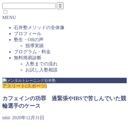
MENU
石井塾メソッドの全体像
プロフィール
塾生・OBの声
指導実績
プログラム・料金
無料簡易診断
入塾までの流れ
お試し入塾相談
アスリート(スポーツ)
カフェインの功罪 過緊張やIBSで苦しんでいた競
輪選手のケース
ishii
2020年12月31日