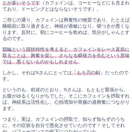
とが多いそうです
（カフェインは、コーヒーなどにも含まれ
ており、ドーピングとはならないそうです）。
ご存じの通り、カフェインは興奮性の物質であり、たとえば
睡眠前に取り過ぎると、神経が過敏になり、寝つきが悪くな
ります。反対に、朝にコーヒーを飲めば、気分がしゃんとす
るのです。
競輪という競技特性を考えると、カフェインをレース直前に
取ることは、興奮を促し、さらなる瞬発力を生むという意味
では、悪くないものかもしれません
。
しかし、それはNさんにとっては
「もろ刃の剣
」だったので
す。
というのも、前述のとおり、Nさんは、もともと緊張から、
お腹がゆるくなりがちでした。そこにカフェインを摂取すれ
ば、神経系は活性化し、心拍増加や胃腸の過興奮につながり
ます。
つまり、実は、カフェインの摂取で、知らず知らずのうち
に、その症状を自分で悪化させていたのです！そしてそれ
が、パフォーマンスの低下につながっていた。