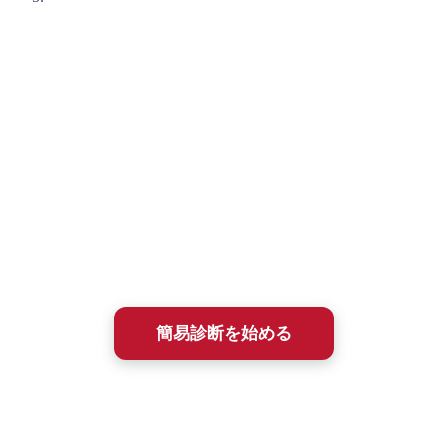
入塾簡易診断のご案内
石井塾の短期集中プログラムに興味を持たれた方は、まずは
「入塾簡易診断(無料)」
を受けてみてください。
メンタルトレーニングは相性がとても大切です。
この入塾簡易診断は、あなた（やお子さん）の課題解決にと
って、石井塾が選択肢になりうるかを、まず簡単に確かめる
ためのものです。
所要時間は約2〜3分、ほとんどが選択式で答えるだけ。
診断結果は即時、メールにてフィードバックされます。
簡易診断を始める
簡易診断を受けた方には、2009年に出版された塾長の書籍
『ここ一番に強い自分は科学的に作り出せる（こう書房）』