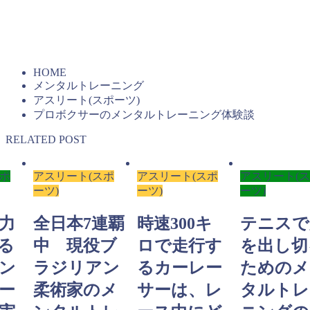
の全文PDFを無料進呈しています。20年以上も変わらず続
く、石井塾の基本メソッドがわかります。
HOME
メンタルトレーニング
アスリート(スポーツ)
プロボクサーのメンタルトレーニング体験談
RELATED POST
スポ
アスリート(スポ
アスリート(スポ
アスリート(
ーツ)
ーツ)
ーツ)
力
全日本7連覇
時速300キ
テニスで
る
中 現役ブ
ロで走行す
を出し切
ン
ラジリアン
るカーレー
ためのメ
ー
柔術家のメ
サーは、レ
タルトレ