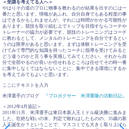
＜受講を考えてる人へ＞
やはりその道のプロに物事を教わるのが結果を出すのには一
番だと思います。情報があふれ、自分自身でもある程度の事
はできるかもしれませんが、それには時間がかかる可能性が
あります。競技を取り組む上でトップを目指すならコーチや
トレーナーの協力が必要です。競技のトレーニングはコーチ
に教わるとして、メンタルのトレーニングを自分でするとい
うのは限界があると思います。まずは体験トレーニングを受
けてみて専門的な知識を持ったコーチに指導を受けてみると
どう違うのかと言う事を実感してみてください。それから自
分で全部やるのが良いか任せれるところは任せてその時一番
に集中しなくてはならないことに、集中できる環境にするか
を考えてみてもよいと思います。
ここにテキストを入力
米澤選手のブログ
『プロボクサー 米澤重隆の活動日記』
＜2012年4月追記＞
2011年11月、米澤選手は東日本新人王ミドル級決勝に進みま
した。壮絶な戦いの末、判定で敗れはしたものの、35歳の新
人王誕生か？ということで、マスコミでも大きく取り上げら