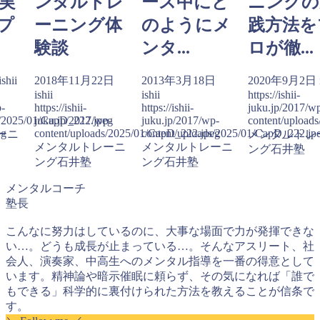
実
ンタルトレ
ース中にど
ニングの
プ
ーニング体
のようにメ
践方法を
験談
ンタ...
ロが徹...
ishii
2018年11月22日
2013年3月18日
2020年9月2日
ishii
ishii
https://ishii-
p-
https://ishii-
https://ishii-
juku.jp/2017/w
s/2025/01/CapD_222.jpeg
juku.jp/2017/wp-
juku.jp/2017/wp-
content/upload
eg
content/uploads/2025/01/CapD_222.jpeg
content/uploads/2025/01/CapD_222.jp
ーニ
メンタルトレ
メンタルトレーニ
メンタルトレーニ
ング石井塾
ング石井塾
ング石井塾
メンタルコーチ
塾長
こんなに努力はしているのに、大事な場面で力が発揮できな
い…。どうも成長が止まっている…。そんなアスリート、社
会人、演奏家、中高生へのメンタル指導を一番の得意として
います。精神論や暗示催眠に頼らず、その気になれば「誰で
もできる」科学的に裏付けられた方法を教えることが信条で
す。