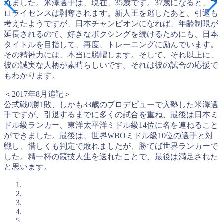
れました。米澤選手は、現在、35歳です。37歳になると、プ
ロライセンスは剥奪されます。新人王を逃したあと、引退も
考えたようですが、日本チャンピオンになれば、年齢制限が
延長されるので、好きなボクシングを続けるためにも、日本
タイトルを目指して、再度、トレーニングに励んでいます。
その精神力には、本当に脱帽します。そして、それ以上に、
彼の誠実な人柄が素晴らしいです。それは彼の試合の応援で
もわかります。
＜2017年8月追記＞
公式戦0勝1敗、しかも33歳のプロデビューで入塾した米澤選
手ですが、引退するまでに多くの試合を重ね、最後は日本ミ
ドル級ランカー、東洋太平洋ミドル級14位に名を連ねること
ができました。最後は、世界WBOミドル級10位の選手と対
戦し、惜しくも判定で敗れましたが、勝てば世界ランカーで
した。精一杯の競技人生を送れたことで、最後は満足された
と思います。