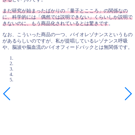
まだ研究が始まったばかりの「量子とこころ」の関係なの
に、科学的には「偶然では説明できない」くらいしか説明で
きないのに、もう商品化されているとは驚きです
。
なお、こういった商品の一つ、バイオレゾナンスというもの
があるらしいのですが、私が提唱しているレゾナンス呼吸
や、脳波や脳血流のバイオフィードバックとは無関係です。
入塾簡易診断のご案内
石井塾の短期集中プログラムに興味を持たれた方は、まずは
「入塾簡易診断(無料)」
を受けてみてください。
メンタルトレーニングは相性がとても大切です。
この入塾簡易診断は、あなた（やお子さん）の課題解決にと