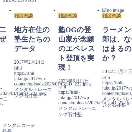
RELATED POST
雑談余談
雑談余談
雑談余談
二
地方在住の
塾OGの登
ラーメン
ぜ
塾生たちの
山家が念願
郎は、な
データ
のエベレス
はまるの
ト登頂を実
か？
2017年2月24日
現！
ishii
日
2014年2月21
https://ishii-
ishii
juku.jp/2017/wp-
2023年6月11日
https://ishii-
content/uploads/2025/01/CapD_222.jpeg
ishii
p-
juku.jp/2017/w
メンタルトレーニ
https://ishii-
s/2025/01/CapD_222.jpeg
content/upload
ング石井塾
juku.jp/2017/wp-
ーニ
メンタルトレ
eg
content/uploads/2025/01/CapD_222.jp
ング石井塾
メンタルトレーニ
ング石井塾
メンタルコーチ
塾長