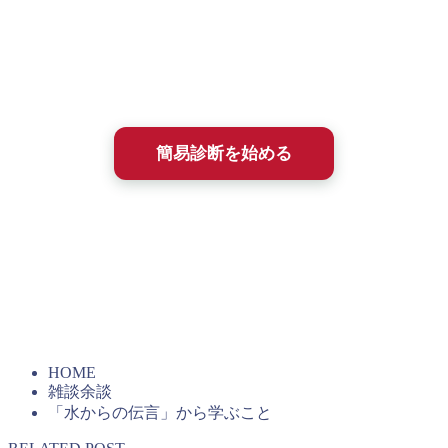
って、石井塾が選択肢になりうるかを、まず簡単に確かめる
ためのものです。
所要時間は約2〜3分、ほとんどが選択式で答えるだけ。
診断結果は即時、メールにてフィードバックされます。
簡易診断を始める
簡易診断を受けた方には、2009年に出版された塾長の書籍
『ここ一番に強い自分は科学的に作り出せる（こう書房）』
の全文PDFを無料進呈しています。20年以上も変わらず続
く、石井塾の基本メソッドがわかります。
HOME
雑談余談
「水からの伝言」から学ぶこと