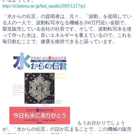
http://d.hatena.ne.jp/hal_tasaki/20051217/p1
「水からの伝言」の提唱者は、元々、「波動」を提唱してい
る人の一人で、波動転写水なる機械を200万円近い金額で、
製造販売している会社の社長です。そして、波動転写水を使
って作った水は、良いエネルギーを蓄えているので、これを
毎日飲むことで、健康を維持できると謳っています。
もうお分かりでしょう
が、「水からの伝言」の話が広まることで、この機械の販売