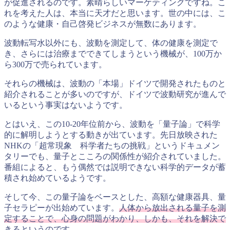
が促進されるのです。素晴らしいマーケティングですね。こ
れを考えた人は、本当に天才だと思います。世の中には、こ
のような健康・自己啓発ビジネスが無数にあります。
波動転写水以外にも、波動を測定して、体の健康を測定で
き、さらには治療までできてしまうという機械が、100万か
ら300万で売られています。
それらの機械は、波動の「本場」ドイツで開発されたものと
紹介されることが多いのですが、ドイツで波動研究が進んで
いるという事実はないようです。
とはいえ、この10-20年位前から、波動を「量子論」で科学
的に解明しようとする動きが出ています。先日放映された
NHKの「超常現象 科学者たちの挑戦」というドキュメン
タリーでも、量子とこころの関係性が紹介されていました。
番組によると、もう偶然では説明できない科学的データが蓄
積され始めているようです。
そして今、この量子論をベースとした、高額な健康器具、量
子セラピーが出始めています。
人体から放出される量子を測
定することで、心身の問題がわかり、しかも、それを解決で
きる
というのです。