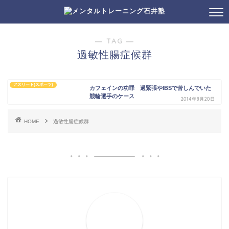
― TAG ―
過敏性腸症候群
アスリート(スポーツ)
カフェインの功罪 過緊張やIBSで苦しんでいた
競輪選手のケース
2014年8月20日
HOME
過敏性腸症候群