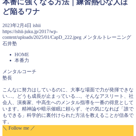
本番に強くなる方法｜練習熱心な人ほ
ど陥るワナ
2023年2月4日
ishii
https://ishii-juku.jp/2017/wp-
content/uploads/2025/01/CapD_222.jpeg
メンタルトレーニング
石井塾
HOME
本番力
メンタルコーチ
塾長
こんなに努力はしているのに、大事な場面で力が発揮できな
い…。どうも成長が止まっている…。そんなアスリート、社
会人、演奏家、中高生へのメンタル指導を一番の得意として
います。精神論や暗示催眠に頼らず、その気になれば「誰で
もできる」科学的に裏付けられた方法を教えることが信条で
す。
＼ Follow me ／