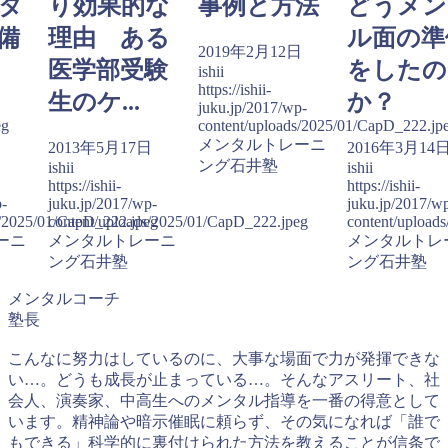
タ
り効果的な
事例と方法
どうメン
備
理由 ある
ル面の準
2019年2月12日
医学部受験
をしたの
ishii
https://ishii-
生のケ...
か？
juku.jp/2017/wp-
eg
content/uploads/2025/01/CapD_222.jp
メンタルトレーニ
日
2013年5月17日
2016年3月14
ング石井塾
ishii
ishii
https://ishii-
https://ishii-
p-
juku.jp/2017/wp-
juku.jp/2017/w
s/2025/01/CapD_222.jpeg
content/uploads/2025/01/CapD_222.jpeg
content/upload
ーニ
メンタルトレーニ
メンタルトレ
ング石井塾
ング石井塾
メンタルコーチ
塾長
こんなに努力はしているのに、大事な場面で力が発揮できな
い…。どうも成長が止まっている…。そんなアスリート、社
会人、演奏家、中高生へのメンタル指導を一番の得意として
います。精神論や暗示催眠に頼らず、その気になれば「誰で
もできる」科学的に裏付けられた方法を教えることが信条で