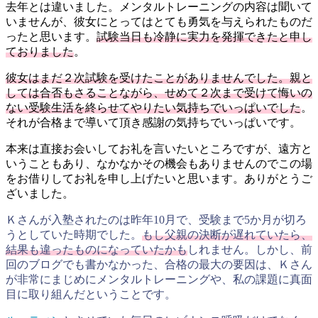
去年とは違いました。メンタルトレーニングの内容は聞いて
いませんが、彼女にとってはとても勇気を与えられたものだ
ったと思います。
試験当日も冷静に実力を発揮できたと申し
ておりました
。
彼女はまだ２次試験を受けたことがありませんでした。親と
しては合否もさることながら、せめて２次まで受けて悔いの
ない受験生活を終らせてやりたい気持ちでいっぱいでした
。
それが合格まで導いて頂き感謝の気持ちでいっぱいです。
本来は直接お会いしてお礼を言いたいところですが、遠方と
いうこともあり、なかなかその機会もありませんのでこの場
をお借りしてお礼を申し上げたいと思います。ありがとうご
ざいました。
Ｋさんが入塾されたのは昨年10月で、受験まで5か月が切ろ
うとしていた時期でした。
もし父親の決断が遅れていたら、
結果も違ったものになっていたかも
しれません。しかし、前
回のブログでも書かなかった、合格の最大の要因は、Ｋさん
が非常にまじめにメンタルトレーニングや、私の課題に真面
目に取り組んだということです。