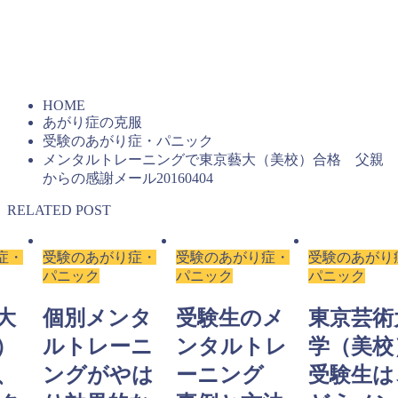
『ここ一番に強い自分は科学的に作り出せる（こう書房）』
の全文PDFを無料進呈しています。20年以上も変わらず続
く、石井塾の基本メソッドがわかります。
HOME
あがり症の克服
受験のあがり症・パニック
メンタルトレーニングで東京藝大（美校）合格 父親
からの感謝メール20160404
RELATED POST
症・
受験のあがり症・
受験のあがり症・
受験のあがり
パニック
パニック
パニック
大
個別メンタ
受験生のメ
東京芸術
）
ルトレーニ
ンタルトレ
学（美校
、
ングがやは
ーニング
受験生は