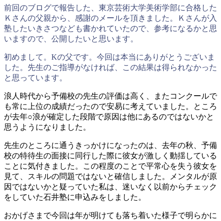
前回のブログで報告した、東京芸術大学美術学部に合格した
Ｋさんの父親から、感謝のメールを頂きました。Ｋさんが入
塾したいきさつなども書かれていたので、参考になるかと思
いますので、公開したいと思います。
初めまして。Kの父です。今回は本当にありがとうございま
した。先生のご指導がなければ、この結果は得られなかった
と思っています。
浪人時代から予備校の先生の評価は高く、またコンクールで
も常に上位の成績だったので安易に考えていました。ところ
が去年○浪が確定した段階で原因は他にあるのではないかと
思うようになりました。
先生のところに通うきっかけになったのは、去年の秋、予備
校の特待生の面接に同行した際に彼女が激しく動揺している
ことに気付きました。この程度のことで平常心を失う彼女を
見て、スキルの問題ではないと確信しました。メンタルが原
因ではないかと疑っていた私は、迷いなく以前からチェック
をしていた石井塾に申込みをしました。
おかげさまで今回は年が明けても落ち着いた様子で明らかに