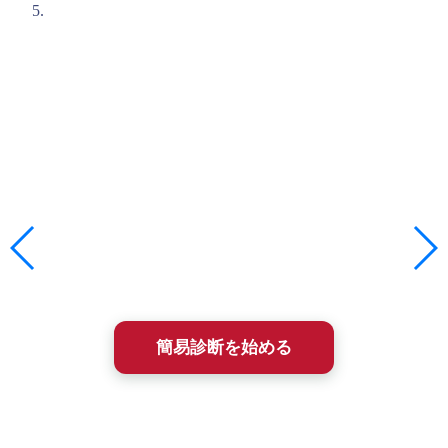
入塾簡易診断のご案内
石井塾の短期集中プログラムに興味を持たれた方は、まずは
「入塾簡易診断(無料)」
を受けてみてください。
メンタルトレーニングは相性がとても大切です。
この入塾簡易診断は、あなた（やお子さん）の課題解決にと
って、石井塾が選択肢になりうるかを、まず簡単に確かめる
ためのものです。
所要時間は約2〜3分、ほとんどが選択式で答えるだけ。
診断結果は即時、メールにてフィードバックされます。
簡易診断を始める
簡易診断を受けた方には、2009年に出版された塾長の書籍