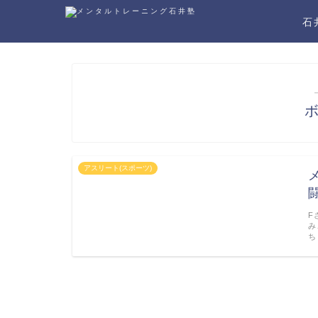
石
アスリート(スポーツ)
F
み
ち