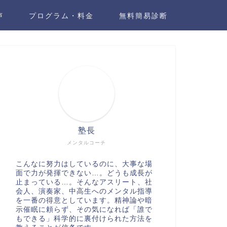
声
プログラム・料金
無料簡易診断
塾長
メンタルコーチ
こんなに努力はしているのに、大事な場
面で力が発揮できない…。どうも成長が
止まっている…。そんなアスリート、社
会人、演奏家、中高生へのメンタル指導
を一番の得意としています。精神論や暗
示催眠に頼らず、その気になれば「誰で
もできる」科学的に裏付けられた方法を