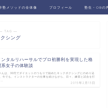
井塾メソッドの全体像
プロフィール
塾生・OBの
― TAG ―
ボクシング
メンタルリハーサルでプロ初勝利を実現した格
闘系女子の体験談
さんは、30代でダイエットのつもりで始めたキックボクシングにのめり込
、今でも、インストラクターの仕事を続けながら、日々、練習と試合を打
 …
2015年2月13日