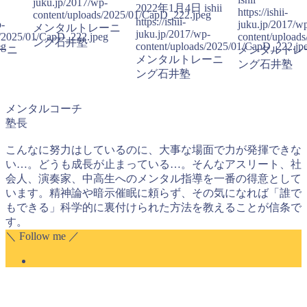
juku.jp/2017/wp-
2022年1月4日
ishii
https://ishii-
content/uploads/2025/01/CapD_222.jpeg
https://ishii-
p-
juku.jp/2017/w
メンタルトレーニ
juku.jp/2017/wp-
s/2025/01/CapD_222.jpeg
content/upload
ング石井塾
eg
content/uploads/2025/01/CapD_222.jp
ーニ
メンタルトレ
メンタルトレーニ
ング石井塾
ング石井塾
メンタルコーチ
塾長
こんなに努力はしているのに、大事な場面で力が発揮できな
い…。どうも成長が止まっている…。そんなアスリート、社
会人、演奏家、中高生へのメンタル指導を一番の得意として
います。精神論や暗示催眠に頼らず、その気になれば「誰で
もできる」科学的に裏付けられた方法を教えることが信条で
す。
＼ Follow me ／