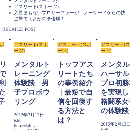
メンタルトレーニング
アスリート(スポーツ)
入塾まもないプロサーファーが、ノーシードからの快
進撃でまさかの準優勝！
RELATED POST
スポ
アスリート(スポ
アスリート(スポ
アスリート(
ーツ)
ーツ)
ーツ)
リ
メンタルト
トップアス
メンタル
で
レーニング
リートたち
ハーサル
利
体験談 男
の事例紹介
プロ初勝
た
子プロボウ
｜最短で自
を実現し
子
リング
信を回復す
格闘系女
る方法と
の体験談
2012年7月13日
は？
ishii
日
2015年2月13
https://ishii-
ishii