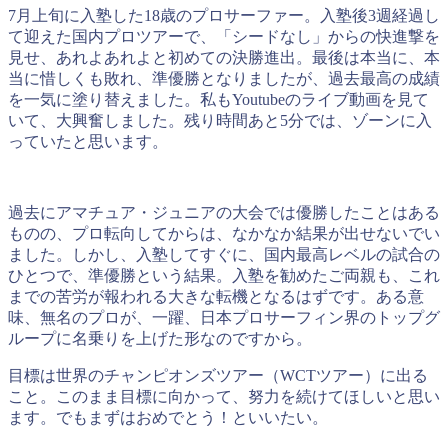
7月上旬に入塾した18歳のプロサーファー。入塾後3週経過し
て迎えた国内プロツアーで、「シードなし」からの快進撃を
見せ、あれよあれよと初めての決勝進出。最後は本当に、本
当に惜しくも敗れ、準優勝となりましたが、過去最高の成績
を一気に塗り替えました。私もYoutubeのライブ動画を見て
いて、大興奮しました。残り時間あと5分では、ゾーンに入
っていたと思います。
過去にアマチュア・ジュニアの大会では優勝したことはある
ものの、プロ転向してからは、なかなか結果が出せないでい
ました。しかし、入塾してすぐに、国内最高レベルの試合の
ひとつで、準優勝という結果。入塾を勧めたご両親も、これ
までの苦労が報われる大きな転機となるはずです。ある意
味、無名のプロが、一躍、日本プロサーフィン界のトップグ
ループに名乗りを上げた形なのですから。
目標は世界のチャンピオンズツアー（WCTツアー）に出る
こと。このまま目標に向かって、努力を続けてほしいと思い
ます。でもまずはおめでとう！といいたい。