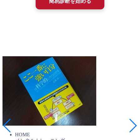
簡易診断を始める
簡易診断を受けた方には、2009年に出版された塾長の書籍
『ここ一番に強い自分は科学的に作り出せる（こう書房）』
の全文PDFを無料進呈しています。20年以上も変わらず続
く、石井塾の基本メソッドがわかります。
HOME