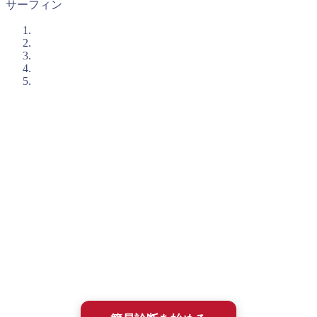
サーフィン
入塾簡易診断のご案内
石井塾の短期集中プログラムに興味を持たれた方は、まずは
「入塾簡易診断(無料)」
を受けてみてください。
メンタルトレーニングは相性がとても大切です。
この入塾簡易診断は、あなた（やお子さん）の課題解決にと
って、石井塾が選択肢になりうるかを、まず簡単に確かめる
ためのものです。
所要時間は約2〜3分、ほとんどが選択式で答えるだけ。
診断結果は即時、メールにてフィードバックされます。