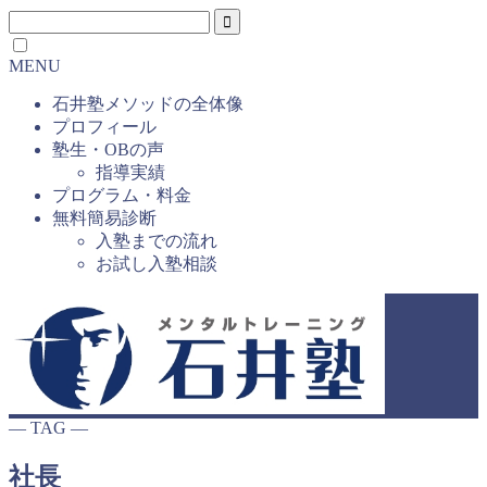
MENU
石井塾メソッドの全体像
プロフィール
塾生・OBの声
指導実績
プログラム・料金
無料簡易診断
入塾までの流れ
お試し入塾相談
― TAG ―
社長