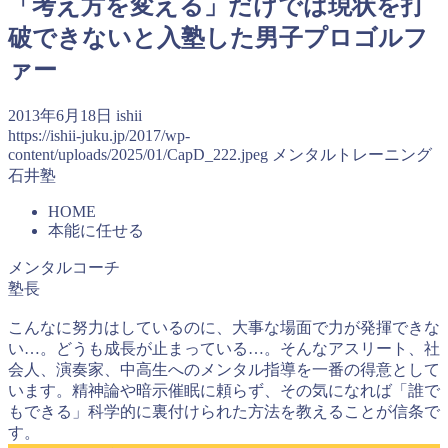
「考え方を変える」だけでは現状を打
破できないと入塾した男子プロゴルフ
ァー
2013年6月18日
ishii
https://ishii-juku.jp/2017/wp-
content/uploads/2025/01/CapD_222.jpeg
メンタルトレーニング
石井塾
HOME
本能に任せる
メンタルコーチ
塾長
こんなに努力はしているのに、大事な場面で力が発揮できな
い…。どうも成長が止まっている…。そんなアスリート、社
会人、演奏家、中高生へのメンタル指導を一番の得意として
います。精神論や暗示催眠に頼らず、その気になれば「誰で
もできる」科学的に裏付けられた方法を教えることが信条で
す。