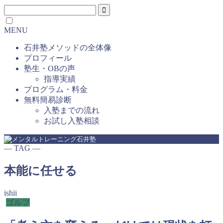
MENU
石井塾メソッドの全体像
プロフィール
塾生・OBの声
指導実績
プログラム・料金
無料簡易診断
入塾までの流れ
お試し入塾相談
― TAG ―
本能に任せる
ishii
ゴルフ