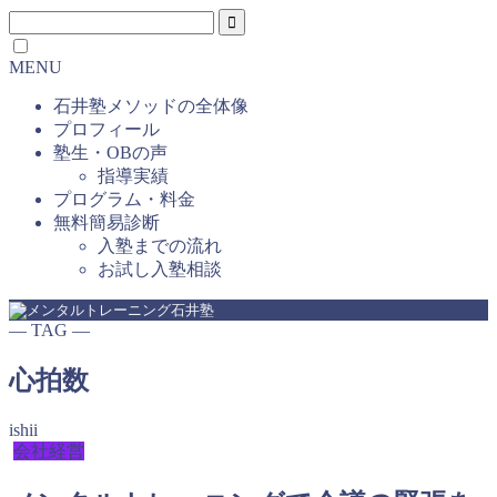
MENU
石井塾メソッドの全体像
プロフィール
塾生・OBの声
指導実績
プログラム・料金
無料簡易診断
入塾までの流れ
お試し入塾相談
― TAG ―
心拍数
ishii
会社経営