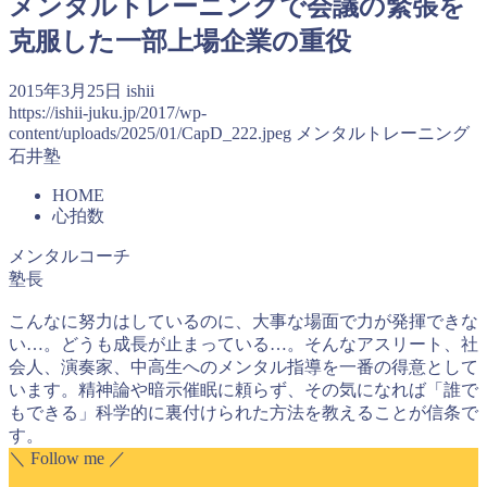
メンタルトレーニングで会議の緊張を
克服した一部上場企業の重役
2015年3月25日
ishii
https://ishii-juku.jp/2017/wp-
content/uploads/2025/01/CapD_222.jpeg
メンタルトレーニング
石井塾
HOME
心拍数
メンタルコーチ
塾長
こんなに努力はしているのに、大事な場面で力が発揮できな
い…。どうも成長が止まっている…。そんなアスリート、社
会人、演奏家、中高生へのメンタル指導を一番の得意として
います。精神論や暗示催眠に頼らず、その気になれば「誰で
もできる」科学的に裏付けられた方法を教えることが信条で
す。
＼ Follow me ／